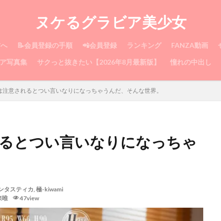
ヌケるグラビア美少女
方へ
📝会員登録の手順
📲会員登録
ランキング
FANZA動画
ア写真集
サクっと抜きたい【2026年8月最新版】
憧れの中出し
唯は注意されるとつい言いなりになっちゃうんだ、そんな世界。
れるとつい言いなりになっちゃ
ンタスティカ
,
極-kiwami
来唯
47view