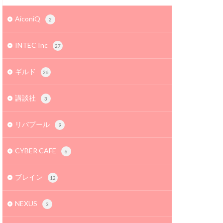
AiconiQ
2
INTEC Inc
27
ギルド
26
講談社
3
リバプール
9
CYBER CAFE
6
ブレイン
12
NEXUS
3