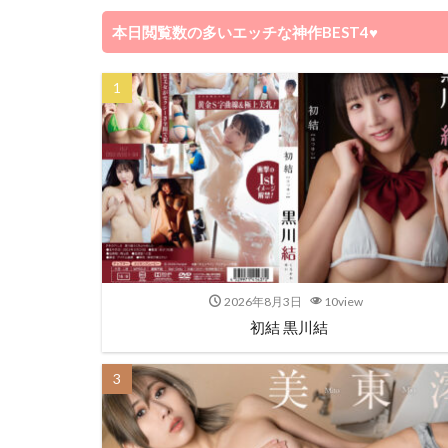
本日閲覧数の多いエッチな神作BEST4♥️
2026年8月3日
10view
初結 黒川結