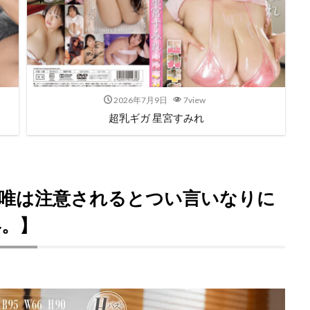
2026年7月9日
7view
超乳ギガ 星宮すみれ
夏来唯は注意されるとつい言いなりに
界。】