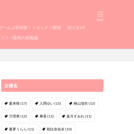
ぜーんぶ初体験！！セックス開発
抜けるVR
コスパ最高の総集編
女優名
夏来唯
(17)
入間ゆい
(15)
桐山瑠衣
(13)
万理華
(13)
爽香
(11)
葉月すみれ
(11)
夏夢うらら
(11)
朝比奈祐未
(10)