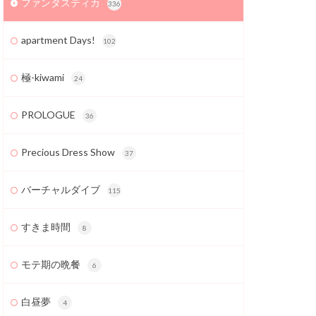
ファンタスティカ
336
apartment Days!
102
極-kiwami
24
PROLOGUE
36
Precious Dress Show
37
バーチャルダイブ
115
すきま時間
8
モテ期の晩餐
6
白昼夢
4