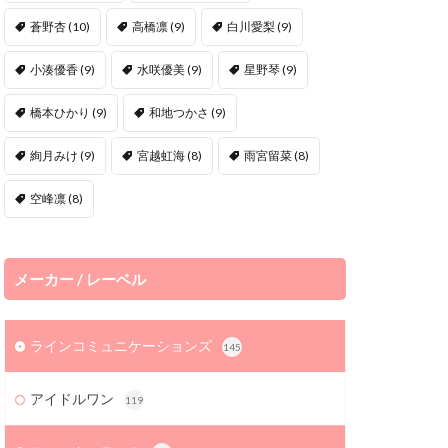
蒼野杏
(10)
高橋凛
(9)
白川愛梨
(9)
小湊優香
(9)
水咲優美
(9)
星野琴
(9)
橋本ひかり
(9)
和地つかさ
(9)
絢月みけ
(9)
宮越虹海
(8)
雨宮留菜
(8)
空峰凛
(8)
メーカー / レーベル
ラインコミュニケーションズ
145
アイドルワン
119