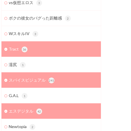
vs仮想エロス
3
ボクの彼女のバグった距離感
2
WスキルIV
3
Tract
36
濡尻
1
スパイスビジュアル
241
G.A.L
1
エスデジタル
42
Newtopia
2