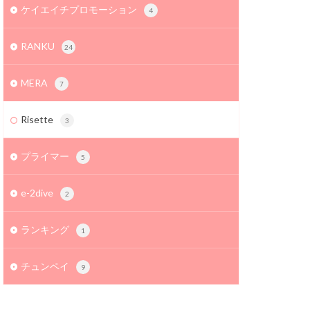
ケイエイチプロモーション
4
RANKU
24
MERA
7
Risette
3
プライマー
5
e-2dive
2
ランキング
1
チュンペイ
9