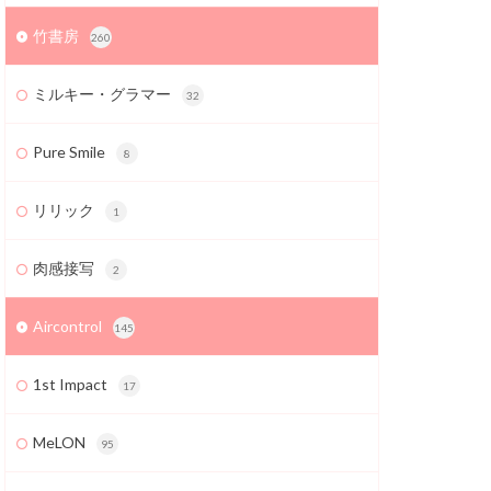
竹書房
260
ミルキー・グラマー
32
Pure Smile
8
リリック
1
肉感接写
2
Aircontrol
145
1st Impact
17
MeLON
95