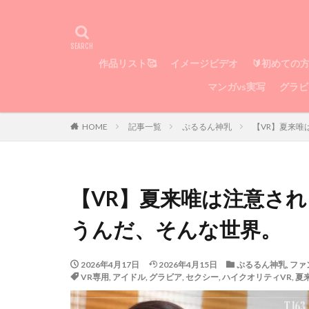
作品リスト🥰
イメージビデオ
🔰初めての
マンガvs実写
グラビ
HOME
記事一覧
ぷるるん神乳
【VR】夏来
【VR】夏来唯は注意さ
うんだ、そんな世界。
2026年4月17日
2026年4月15日
ぷるるん神乳
,
ファ
VR専用
,
アイドル
,
グラビア
,
セクシー
,
ハイクオリティVR
,
夏