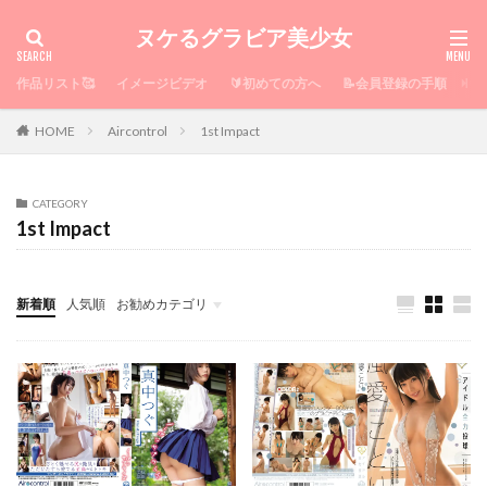
ヌケるグラビア美少女
作品リスト🥰
イメージビデオ
🔰初めての方へ
📝会員登録の手順

HOME
Aircontrol
1st Impact
CATEGORY
1st Impact
新着順
人気順
お勧めカテゴリ
むっちり美ボディ
ぷるるん神乳
極小ビキニ誘惑