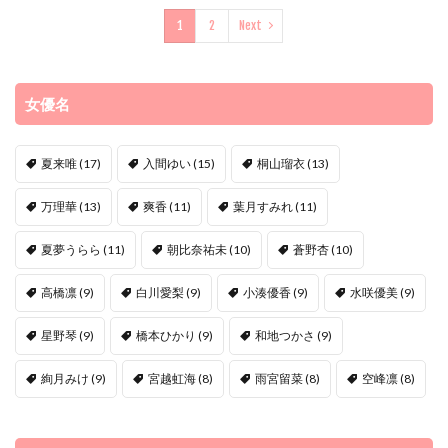
1
2
Next
女優名
夏来唯
(17)
入間ゆい
(15)
桐山瑠衣
(13)
万理華
(13)
爽香
(11)
葉月すみれ
(11)
夏夢うらら
(11)
朝比奈祐未
(10)
蒼野杏
(10)
高橋凛
(9)
白川愛梨
(9)
小湊優香
(9)
水咲優美
(9)
星野琴
(9)
橋本ひかり
(9)
和地つかさ
(9)
絢月みけ
(9)
宮越虹海
(8)
雨宮留菜
(8)
空峰凛
(8)