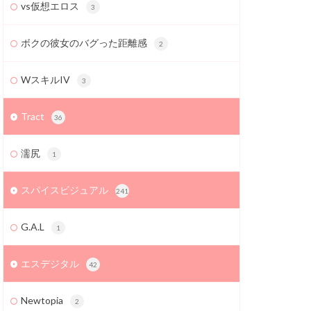
vs仮想エロス
3
ボクの彼女のバグった距離感
2
WスキルIV
3
Tract
36
濡尻
1
スパイスビジュアル
241
G.A.L
1
エスデジタル
42
Newtopia
2