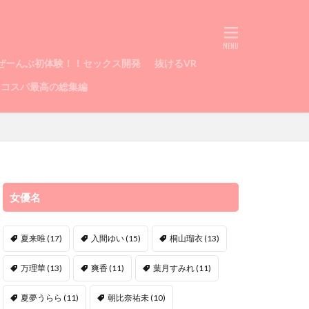
ぜーんぶ初体験！！セックス開発
抜けるVR
コスパ最高の総集編
女優名
夏来唯
(17)
入間ゆい
(15)
桐山瑠衣
(13)
万理華
(13)
爽香
(11)
葉月すみれ
(11)
夏夢うらら
(11)
朝比奈祐未
(10)