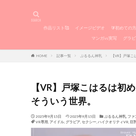
作品リスト🥰
イメージビデオ
🔰初めての
マンガvs実写
グラビ
HOME
記事一覧
ぷるるん神乳
【VR】戸塚
【VR】戸塚こはるは初
そういう世界。
2025年9月15日
2025年9月15日
ぷるるん神乳
,
ファ
VR専用
,
アイドル
,
グラビア
,
セクシー
,
ハイクオリティVR
,
巨