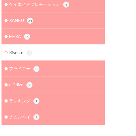
ケイエイチプロモーション
4
RANKU
24
MERA
7
Risette
3
プライマー
5
e-2dive
2
ランキング
1
チュンペイ
9