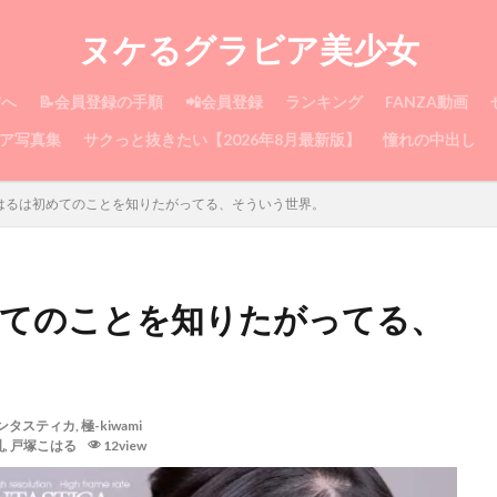
ヌケるグラビア美少女
方へ
📝会員登録の手順
📲会員登録
ランキング
FANZA動画
ア写真集
サクっと抜きたい【2026年8月最新版】
憧れの中出し
こはるは初めてのことを知りたがってる、そういう世界。
めてのことを知りたがってる、
ンタスティカ
,
極-kiwami
乳
,
戸塚こはる
12view