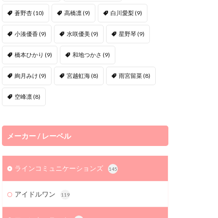
蒼野杏
(10)
高橋凛
(9)
白川愛梨
(9)
小湊優香
(9)
水咲優美
(9)
星野琴
(9)
橋本ひかり
(9)
和地つかさ
(9)
絢月みけ
(9)
宮越虹海
(8)
雨宮留菜
(8)
空峰凛
(8)
メーカー / レーベル
ラインコミュニケーションズ
145
アイドルワン
119