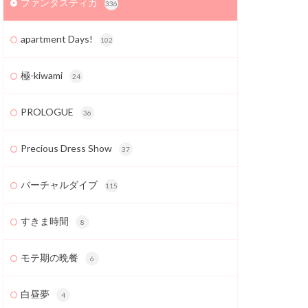
ファンタスティカ
336
apartment Days!
102
極-kiwami
24
PROLOGUE
36
Precious Dress Show
37
バーチャルダイブ
115
すきま時間
8
モテ期の晩餐
6
白昼夢
4