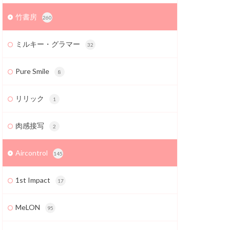
竹書房
260
ミルキー・グラマー
32
Pure Smile
8
リリック
1
肉感接写
2
Aircontrol
145
1st Impact
17
MeLON
95