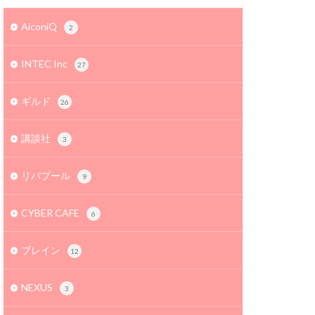
AiconiQ
2
INTEC Inc
27
ギルド
26
講談社
3
リバプール
9
CYBER CAFE
6
ブレイン
12
NEXUS
3